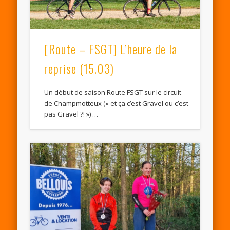
[Route – FSGT] L’heure de la
reprise (15.03)
Un début de saison Route FSGT sur le circuit
de Champmotteux (« et ça c’est Gravel ou c’est
pas Gravel ?! ») …