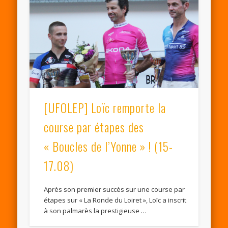
[UFOLEP] Loïc remporte la
course par étapes des
« Boucles de l’Yonne » ! (15-
17.08)
Après son premier succès sur une course par
étapes sur « La Ronde du Loiret », Loïc a inscrit
à son palmarès la prestigieuse …