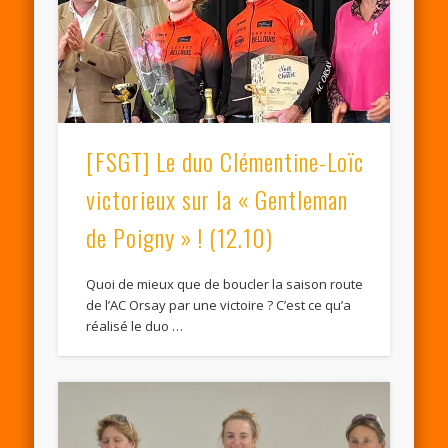
[FSGT] Le duo Clémentine-Loïc
victorieux sur la « Gentleman
de Poigny » ! (12.10)
Quoi de mieux que de boucler la saison route
de l’AC Orsay par une victoire ? C’est ce qu’a
réalisé le duo …