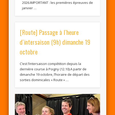
2026.IMPORTANT : les premières épreuves de
janvier …
[Route] Passage à l’heure
d’intersaison (9h) dimanche 19
octobre
C’est l’intersaison compétition depuis la
dernière course à Poigny (12.10).A partir de
dimanche 19 octobre, l’horaire de départ des
sorties dominicales « Route » …