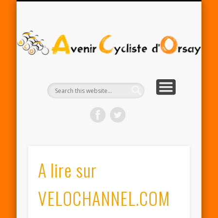
RENTRÉE ACO 2025-26
PARTENAIRES
CONTACT
LE CLUB
A
Cy
d'
A lire sur
VELOCHANNEL.COM