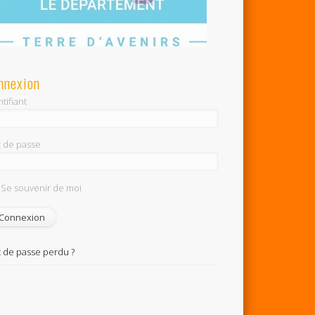
nnexion
tifiant
 de passe
Se souvenir de moi
 de passe perdu ?