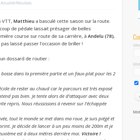
Actualité/Résultats
n VTT,
Matthieu
a basculé cette saison sur la route.
oup de pédale laissait présager de belles
Co
mière course sur route de sa carrière, à
Andelu (78)
,
 pas laissé passer l’occasion de briller !
Iden
un dossard de routier :
Mot
 bosse dans la première partie et un faux-plat pour les 2
décide de rester au chaud car le parcours est très exposé
entend pas bien. Je tente alors de d’attaquer avec deux
te repris. Nous réussissons à revenir sur l’échappée
Mot
ivée, tout le monde se met dans ma roue. Je suis piégé et
 sprint. Je décide de lancer à un peu moins de 200m et je
 deuxième est à deux mètres derrière moi.
Victoire !