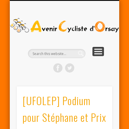
RENTRÉE ACO 2025-26
PARTENAIRES
CONTACT
LE CLUB
A
Cy
d'
[UFOLEP] Podium
pour Stéphane et Prix