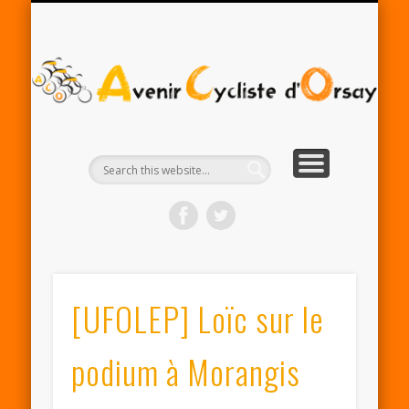
RENTRÉE ACO 2025-26
PARTENAIRES
CONTACT
LE CLUB
A
Cy
d'
[UFOLEP] Loïc sur le
podium à Morangis