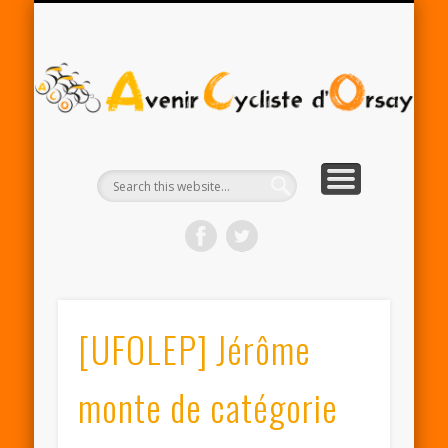
RENTRÉE ACO 2025-26
PARTENAIRES
CONTACT
LE CLUB
A
Cy
d'
[UFOLEP] Jérôme
monte de catégorie