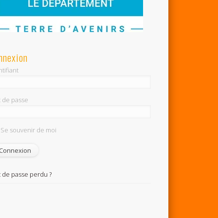
nnexion
tifiant
 de passe
Se souvenir de moi
 de passe perdu ?