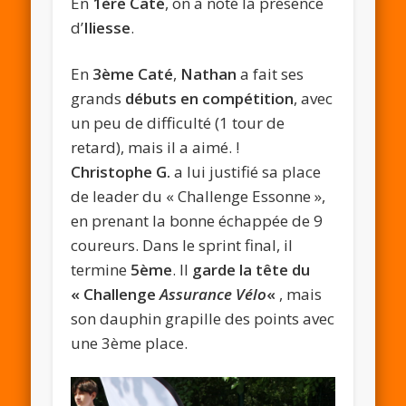
En
1ère Caté
, on a noté la présence
d’
Iliesse
.
En
3ème Caté
,
Nathan
a fait ses
grands
débuts en compétition
, avec
un peu de difficulté (1 tour de
retard), mais il a aimé. !
Christophe G.
a lui justifié sa place
de leader du « Challenge Essonne »,
en prenant la bonne échappée de 9
coureurs. Dans le sprint final, il
termine
5ème
. Il
garde la tête du
« Challenge
Assurance Vélo
«
, mais
son dauphin grapille des points avec
une 3ème place.