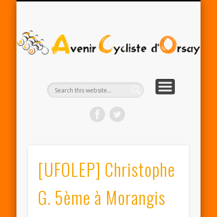
RENTRÉE ACO 2025-26
PARTENAIRES
CONTACT
LE CLUB
A
Cy
d'
[UFOLEP] Christophe
G. 5ème à Morangis