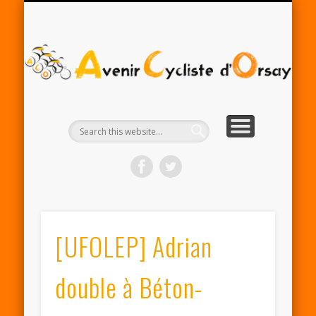
RENTRÉE ACO 2025-26
PARTENAIRES
CONTACT
LE CLUB
A
Cy
d'
[UFOLEP] Adrian
double à Béton-