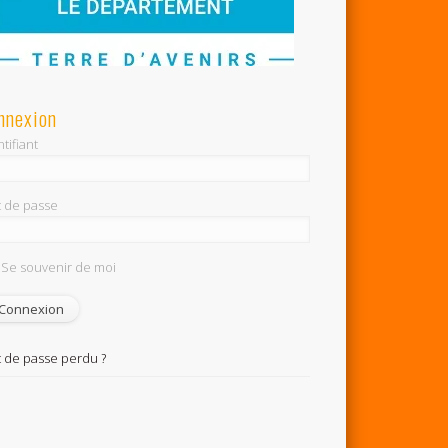
nnexion
tifiant
 de passe
Se souvenir de moi
 de passe perdu ?