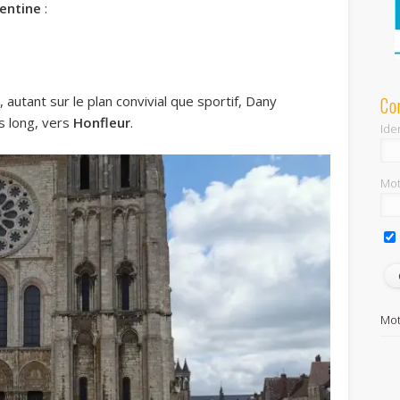
entine
:
Co
, autant sur le plan convivial que sportif, Dany
s long, vers
Honfleur
.
Iden
Mot
Mot