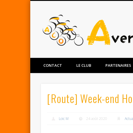
Facebook
Twitter
CONTACT
LE CLUB
PARTENAIRES
[Route] Week-end Ho
Loic M
24 août 2020
Actua