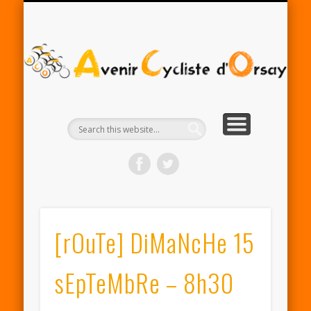
RENTRÉE ACO 2025-26
PARTENAIRES
CONTACT
LE CLUB
A
Cy
d'
[rOuTe] DiMaNcHe 15
sEpTeMbRe – 8h30