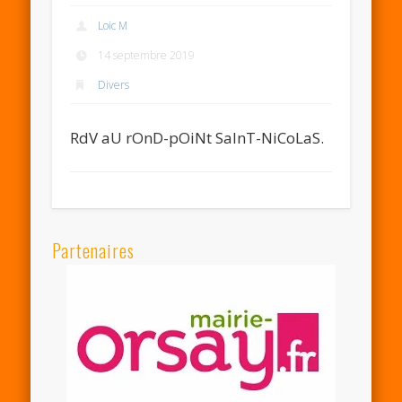
Loic M
14 septembre 2019
Divers
RdV aU rOnD-pOiNt SaInT-NiCoLaS.
Partenaires