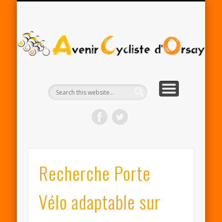
RENTRÉE ACO 2025-26
PARTENAIRES
CONTACT
LE CLUB
A
Cy
d'
Recherche Porte
Vélo adaptable sur