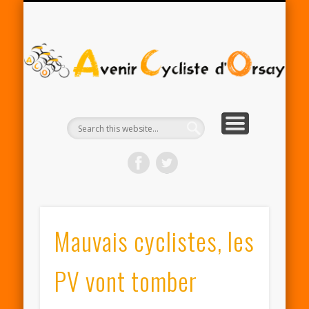
RENTRÉE ACO 2025-26
PARTENAIRES
CONTACT
LE CLUB
A
Cy
d'
Mauvais cyclistes, les
PV vont tomber