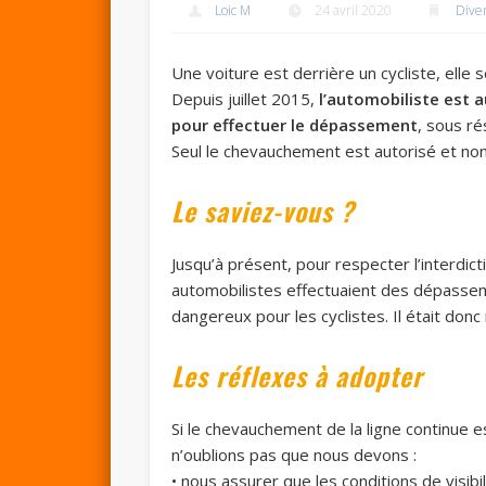
Loic M
24 avril 2020
Dive
Une voiture est derrière un cycliste, elle 
Depuis juillet 2015,
l’automobiliste est 
pour effectuer le dépassement
, sous ré
Seul le chevauchement est autorisé et no
Le saviez-vous ?
Jusqu’à présent, pour respecter l’interdic
automobilistes effectuaient des dépasseme
dangereux pour les cyclistes. Il était donc
Les réflexes à adopter
Si le chevauchement de la ligne continue e
n’oublions pas que nous devons :
• nous assurer que les conditions de visibil