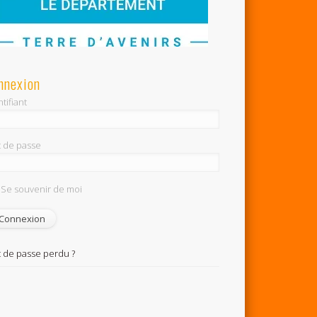
nnexion
tifiant
 de passe
Se souvenir de moi
 de passe perdu ?