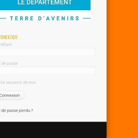
nnexion
tifiant
 de passe
Se souvenir de moi
 de passe perdu ?