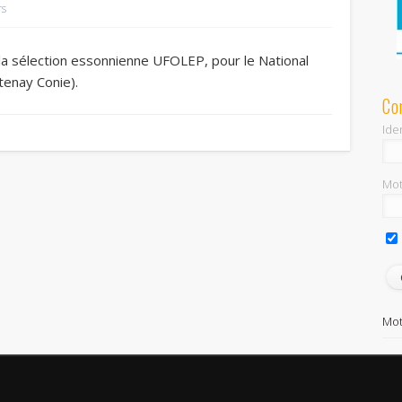
rs
 la sélection essonnienne UFOLEP, pour le National
tenay Conie).
Co
Iden
Mot
Mot