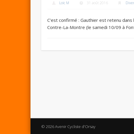
Loic M
31 août 2016
Dive
C’est confirmé : Gauthier est retenu dans
Contre-La-Montre (le samedi 10/09 à Fon
© 2026 Avenir Cycliste d'Orsay