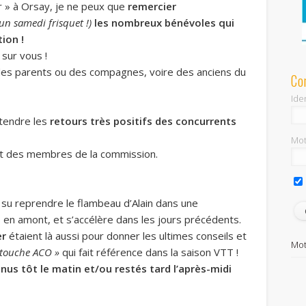
 » à Orsay, je ne peux que
remercier
 un samedi frisquet !)
les nombreux bénévoles qui
ion !
 sur vous !
des parents ou des compagnes, voire des anciens du
Co
Iden
ntendre les
retours très positifs des concurrents
Mot
rt des membres de la commission.
 su reprendre le flambeau d’Alain dans une
 en amont, et s’accélère dans les jours précédents.
er
étaient là aussi pour donner les ultimes conseils et
Mot
 touche ACO »
qui fait référence dans la saison VTT !
nus tôt le matin et/ou restés tard l’après-midi