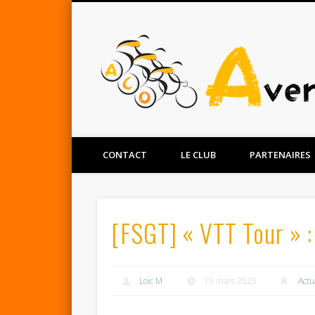
Facebook
Twitter
CONTACT
LE CLUB
PARTENAIRES
[FSGT] « VTT Tour » :
Loic M
15 mars 2025
Actu