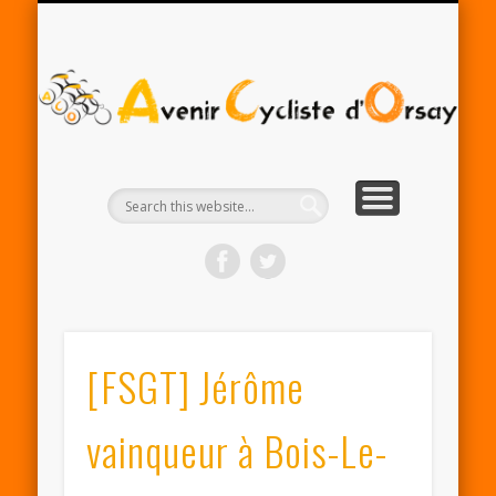
RENTRÉE ACO 2025-26
PARTENAIRES
CONTACT
LE CLUB
A
Cy
d'
[FSGT] Jérôme
vainqueur à Bois-Le-