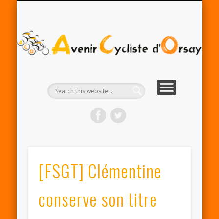
RENTRÉE ACO 2025-26
PARTENAIRES
CONTACT
LE CLUB
A
Cy
d'
[FSGT] Clémentine
conserve son titre