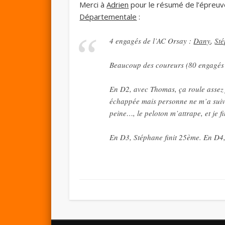
Merci à
Adrien
pour le résumé de l’épreu
Départementale
:
4 engagés de l’AC Orsay :
Dany
,
St
Beaucoup des coureurs (80 engagés 
En D2, avec Thomas, ça roule assez f
échappée mais personne ne m’a suivi 
peine…, le peloton m’attrape, et je 
En D3, Stéphane finit 25ème. En D4