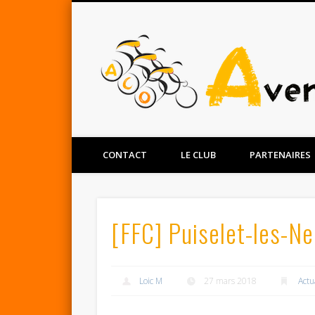
Facebook
Twitter
CONTACT
LE CLUB
PARTENAIRES
[FFC] Puiselet-les-N
Loic M
27 mars 2018
Actu