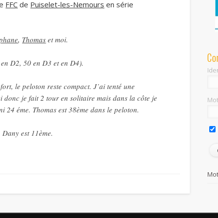
ve
FFC
de
Puiselet-les-Nemours
en série
éphane
,
Thomas
et moi.
Co
en D2, 50 en D3 et en D4).
Iden
ort, le peloton reste compact. J’ai tenté une
donc je fait 2 tour en solitaire mais dans la côte je
Mot
fini 24 éme. Thomas est 38ème dans le peloton.
, Dany est 11ème.
Mot