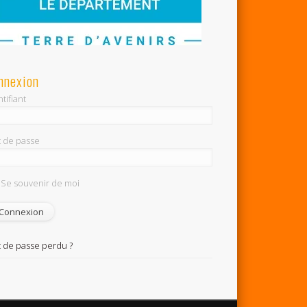
nnexion
tifiant
 de passe
Se souvenir de moi
 de passe perdu ?