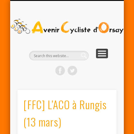
RENTRÉE ACO 2025-26
PARTENAIRES
CONTACT
LE CLUB
A
Cy
d'
[FFC] L’ACO à Rungis
(13 mars)