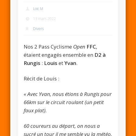
Loic M
13 mars 2022
Divers
Nos 2 Pass Cyclisme
Open
FFC
,
étaient engagés ensemble en
D2 à
Rungis
:
Louis
et
Yvan
.
Récit de Louis :
« Avec Yvan, nous étions à Rungis pour
66km sur le circuit roulant (un petit
faux plat).
60 coureurs au départ, on nous a
sucré un tour il me semble vu la météo.