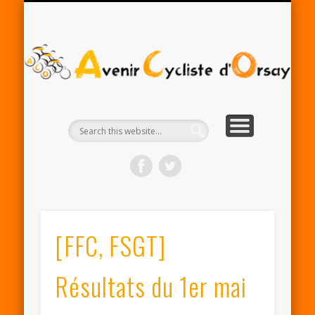
RENTRÉE ACO 2025-26
PARTENAIRES
CONTACT
LE CLUB
A
Cy
d'
[FFC, FSGT]
Résultats du 1er mai