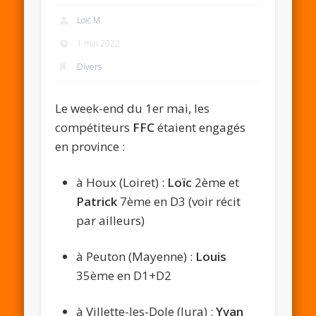
Loic M
1 mai 2022
Divers
Le week-end du 1er mai, les
compétiteurs
FFC
étaient engagés
en province :
à Houx (Loiret) :
Loïc
2ème et
Patrick
7ème en D3 (voir récit
par ailleurs)
à Peuton (Mayenne) :
Louis
35ème en D1+D2
à Villette-les-Dole (Jura) :
Yvan