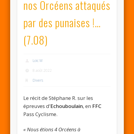
nos Orcéens attaqués
par des punaises !…
(7.08)
Loic M
8 août 2022
Divers
Le récit de Stéphane R. sur les
épreuves d’
Echouboulain
, en
FFC
Pass Cyclisme.
« Nous étions 4 Orcéens à