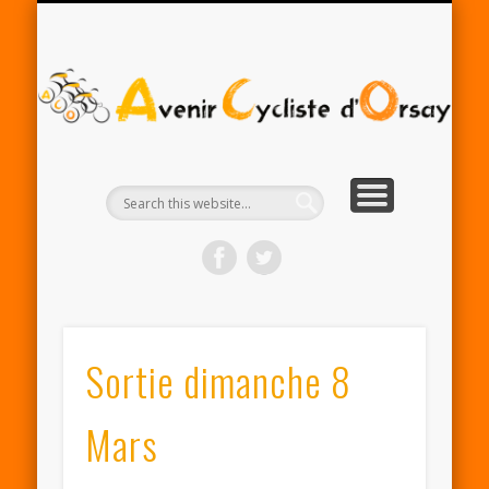
RENTRÉE ACO 2025-26
PARTENAIRES
CONTACT
LE CLUB
A
Cy
d'
Sortie dimanche 8
Mars