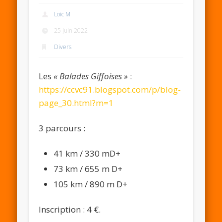
Loic M
25 juin 2022
Divers
Les
« Balades Giffoises »
:
https://ccvc91.blogspot.com/p/blog-
page_30.html?m=1
3 parcours :
41 km / 330 mD+
73 km / 655 m D+
105 km / 890 m D+
Inscription : 4 €.