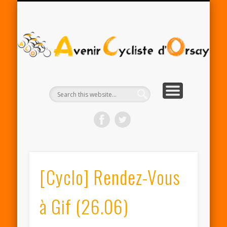
RENTRÉE ACO 2025-26
PARTENAIRES
CONTACT
LE CLUB
A
Cy
d'
[Cyclo] Rendez-Vous
à Gif (26.06)