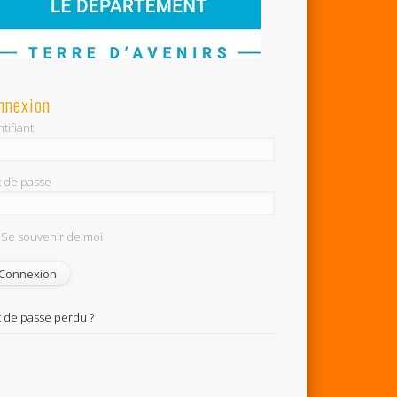
nnexion
tifiant
 de passe
Se souvenir de moi
 de passe perdu ?