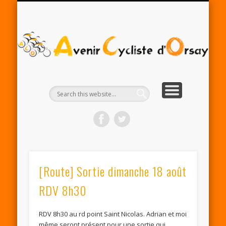
RENTRÉE ACO 2025-26
PARTENAIRES
CONTACT
LE CLUB
A
Cy
d'
[Route] Sortie dimanche 18 août
RDV 8h30
RDV 8h30 au rd point Saint Nicolas. Adrian et moi
même seront présent pour une sortie qui