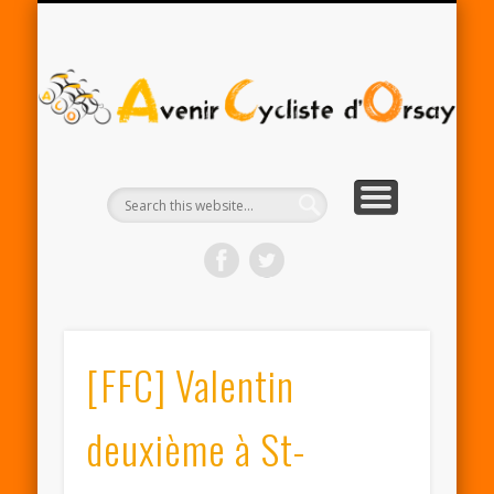
RENTRÉE ACO 2025-26
PARTENAIRES
CONTACT
LE CLUB
A
Cy
d'
[FFC] Valentin
deuxième à St-