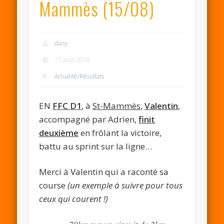
Mammès (15/08)
dany
17 août 2018
Actualité/Résultats
EN
FFC D1
, à
St-Mammès
,
Valentin
,
accompagné par Adrien,
finit
deuxième
en frôlant la victoire,
battu au sprint sur la ligne…
Merci à Valentin qui a raconté sa
course
(un exemple à suivre pour tous
ceux qui courent !)